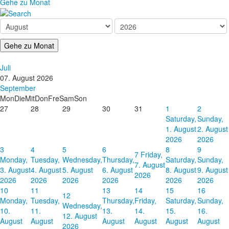
Gehe zu Monat
Gehe zu Monat
Juli
07. August 2026
September
Mon
Die
Mit
Don
Fre
Sam
Son
27
28
29
30
31
1
2
Saturday,
Sunday,
1. August
2. August
2026
2026
3
4
5
6
8
9
7
Friday,
Monday,
Tuesday,
Wednesday,
Thursday,
Saturday,
Sunday,
7. August
3. August
4. August
5. August
6. August
8. August
9. August
2026
2026
2026
2026
2026
2026
2026
10
11
13
14
15
16
12
Monday,
Tuesday,
Thursday,
Friday,
Saturday,
Sunday,
Wednesday,
10.
11.
13.
14.
15.
16.
12. August
August
August
August
August
August
August
2026